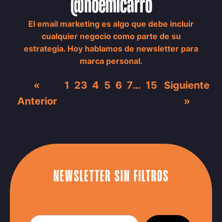
@noemicarro
El email marketing es algo que debe incluir
cualquier negocio como parte de su
estrategia. Hoy hablamos de newsletter para
marca personal.
«
1
2
3
4
5
6
7
…
15
Siguiente
Anterior
»
NEWSLETTER SIN FILTROS