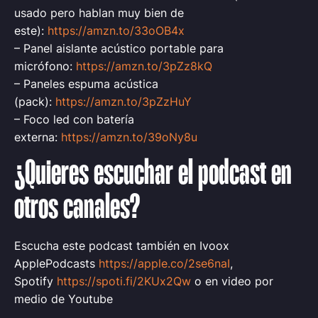
usado pero hablan muy bien de
este):
https://amzn.to/33oOB4x
– Panel aislante acústico portable para
micrófono:
https://amzn.to/3pZz8kQ
– Paneles espuma acústica
(pack):
https://amzn.to/3pZzHuY
– Foco led con batería
externa:
https://amzn.to/39oNy8u
¿Quieres escuchar el podcast en
otros canales?
Escucha este podcast también en Ivoox
ApplePodcasts
https://apple.co/2se6naI
,
Spotify
https://spoti.fi/2KUx2Qw
o en video por
medio de Youtube