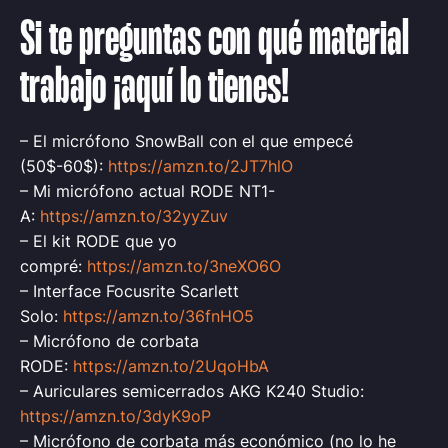
Si te preguntas con qué material
trabajo ¡aquí lo tienes!
– El micrófono SnowBall con el que empecé
(50$-60$):
https://amzn.to/2JT7hlO
– Mi micrófono actual RODE NT1-
A:
https://amzn.to/32yyZuv
– El kit RODE que yo
compré:
https://amzn.to/3neXO6O
– Interface Focusrite Scarlett
Solo:
https://amzn.to/36fnHO5
– Micrófono de corbata
RODE:
https://amzn.to/2UqoHbA
– Auriculares semicerrados AKG K240 Studio:
https://amzn.to/3dyK9oP
– Micrófono de corbata más económico (no lo he