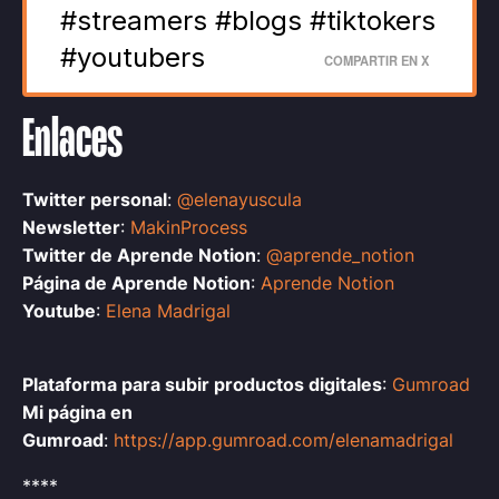
#streamers #blogs #tiktokers
#youtubers
COMPARTIR EN X
Enlaces
Twitter personal
:
@elenayuscula
Newsletter
:
MakinProcess
Twitter de Aprende Notion
:
@aprende_notion
Página de Aprende Notion
:
Aprende Notion
Youtube
:
Elena Madrigal
Plataforma para subir productos digitales
:
Gumroad
Mi página en
Gumroad
:
https://app.gumroad.com/elenamadrigal
****