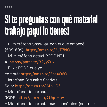
****
Si te preguntas con qué material
trabajo ¡aquí lo tienes!
– El micrófono SnowBall con el que empecé
(50$-60$):
https://amzn.to/2JT7hlO
– Mi micrófono actual RODE NT1-
A:
https://amzn.to/32yyZuv
– El kit RODE que yo
compré:
https://amzn.to/3neXO6O
– Interface Focusrite Scarlett
Solo:
https://amzn.to/36fnHO5
– Micrófono de corbata
RODE:
https://amzn.to/2UqoHbA
– Micrófono de corbata más económico (no lo he