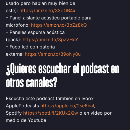
usado pero hablan muy bien de
este):
https://amzn.to/33oOB4x
– Panel aislante acústico portable para
micrófono:
https://amzn.to/3pZz8kQ
– Paneles espuma acústica
(pack):
https://amzn.to/3pZzHuY
– Foco led con batería
externa:
https://amzn.to/39oNy8u
¿Quieres escuchar el podcast en
otros canales?
Escucha este podcast también en Ivoox
ApplePodcasts
https://apple.co/2se6naI
,
Spotify
https://spoti.fi/2KUx2Qw
o en video por
medio de Youtube