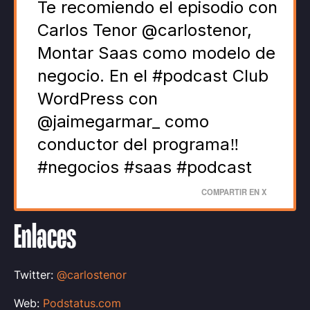
Te recomiendo el episodio con
Carlos Tenor @carlostenor,
Montar Saas como modelo de
negocio. En el #podcast Club
WordPress con
@jaimegarmar_ como
conductor del programa‼️
#negocios #saas #podcast
COMPARTIR EN X
Enlaces
Twitter:
@carlostenor
Web:
Podstatus.com