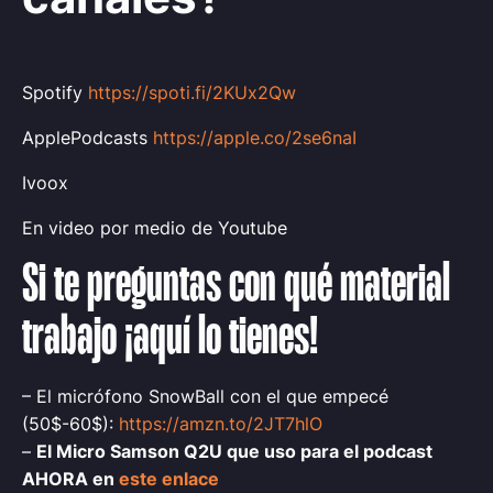
Spotify
https://spoti.fi/2KUx2Qw
ApplePodcasts
https://apple.co/2se6naI
Ivoox
En video por medio de Youtube
Si te preguntas con qué material
trabajo ¡aquí lo tienes!
– El micrófono SnowBall con el que empecé
(50$-60$):
https://amzn.to/2JT7hlO
–
El Micro Samson Q2U que uso para el podcast
AHORA en
este enlace