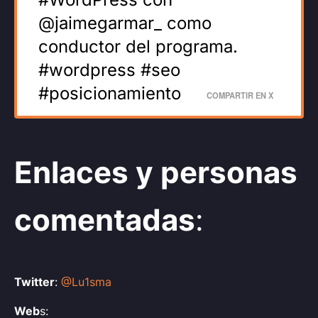
@jaimegarmar_ como
conductor del programa.
#wordpress #seo
#posicionamiento
COMPARTIR EN X
Enlaces y personas
comentadas
:
Twitter
:
@Lu1sma
Web
s: