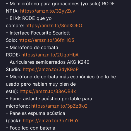
– Mi micrófono para grabaciones (yo solo) RODE
NT1A:
https://amzn.to/32yyZuv
– El kit RODE que yo
compré:
https://amzn.to/3neXO6O
– Interface Focusrite Scarlett
Solo:
https://amzn.to/36fnHO5
– Micrófono de corbata
RODE:
https://amzn.to/2UqoHbA
– Auriculares semicerrados AKG K240
Studio:
https://amzn.to/3dyK9oP
– Micrófono de corbata más económico (no lo he
usado pero hablan muy bien de
este):
https://amzn.to/33oOB4x
– Panel aislante acústico portable para
micrófono:
https://amzn.to/3pZz8kQ
– Paneles espuma acústica
(pack):
https://amzn.to/3pZzHuY
– Foco led con batería