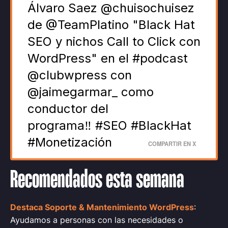
Álvaro Saez @chuisochuisez
de @TeamPlatino "Black Hat
SEO y nichos Call to Click con
WordPress" en el #podcast
@clubwpress con
@jaimegarmar_ como
conductor del
programa‼️ #SEO #BlackHat
#Monetización
COMPARTIR EN X
Recomendados esta semana
Destaca Soporte & Mantenimiento WordPress
:
Ayudamos a personas con las necesidades o