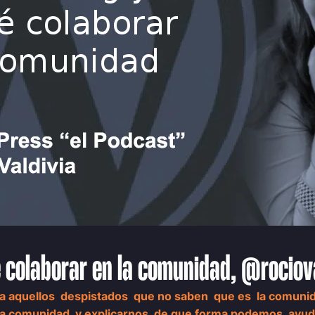
 colaborar en la comunidad, @rociov
uz a aquellos despistados que no saben que es la comu
sta comunidad y explicarnos de que forma podemos ayud