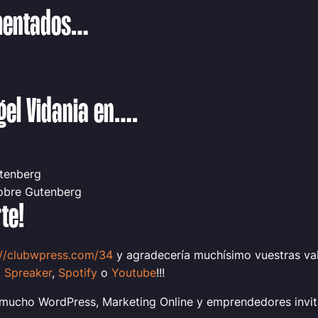
omentados…
gel Vidania en….
tenberg
obre Gutenberg
te!
://clubwpress.com/34
y agradecería muchísimo vuestras val
,
Spreaker
,
Spotify
o
Youtube
!!!
ucho WordPress, Marketing Online y emprendedores invita