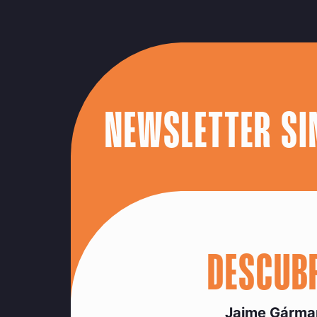
NEWSLETTER SI
DESCUB
Jaime Gárma