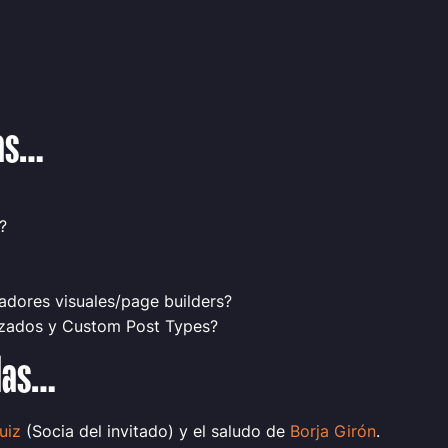
das…
?
dores visuales/page builders?
izados y Custom Post Types?
das…
uiz
(Socia del invitado)
y el saludo de
Borja Girón
.