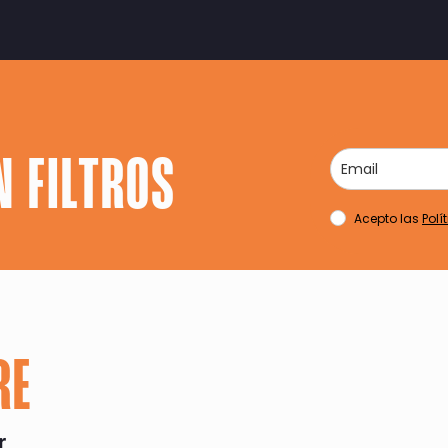
N FILTROS
Acepto las
Polí
RE
r