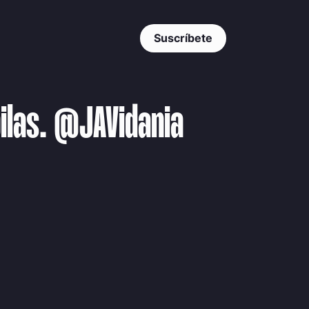
Suscríbete
pilas. @JAVidania