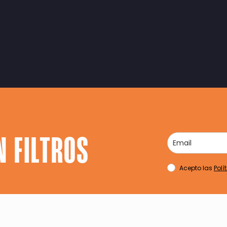
N FILTROS
Acepto las
Polí