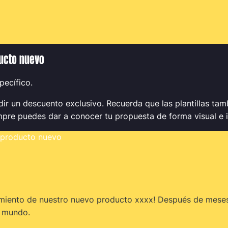
ducto nuevo
pecífico.
r un descuento exclusivo. Recuerda que las plantillas tam
mpre puedes dar a conocer tu propuesta de forma visual e i
 producto nuevo
miento de nuestro nuevo producto xxxx! Después de meses
l mundo.