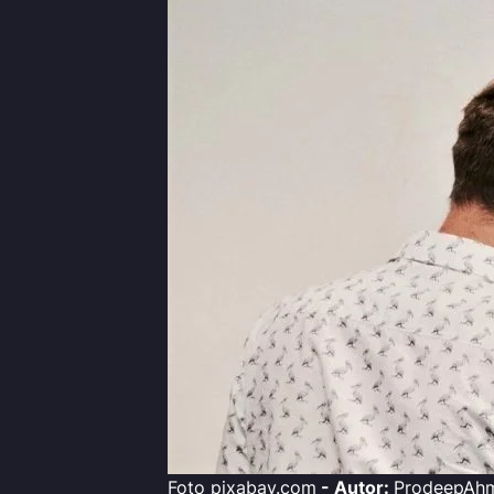
Foto pixabay.com
- Autor:
ProdeepAh