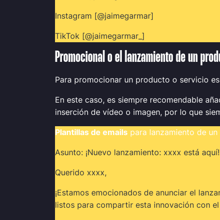
Instagram [@jaimegarmar]
TikTok [@jaimegarmar_]
Promocional o el lanzamiento de un pro
Para promocionar un producto o servicio es
En este caso, es siempre recomendable añadi
inserción de vídeo o imagen, por lo que sie
Plantillas de emails
para lanzamiento de un
Asunto: ¡Nuevo lanzamiento: xxxx está aquí!
Querido xxxx,
¡Estamos emocionados de anunciar el lanza
listos para compartir esta innovación con e