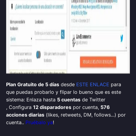
Plan Gratuito de 5 días
desde
ESTE ENLACE
para
que puedas probarlo y flipar lo bueno que es este
sistema:
Enlaza hasta
5 cuentas
de Twitter
,
Configura
12 disparadores
por cuenta,
576
acciones diarias
(likes, retweets, DM, follows...) por
cuenta..
Pruébalo ya
!