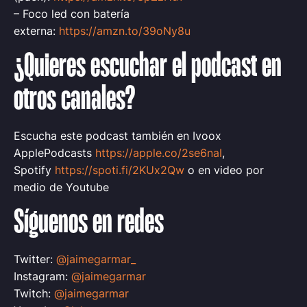
– Foco led con batería
externa:
https://amzn.to/39oNy8u
¿Quieres escuchar el podcast en
otros canales?
Escucha este podcast también en Ivoox
ApplePodcasts
https://apple.co/2se6naI
,
Spotify
https://spoti.fi/2KUx2Qw
o en video por
medio de Youtube
Síguenos en redes
Twitter:
@jaimegarmar_
Instagram:
@jaimegarmar
Twitch:
@jaimegarmar