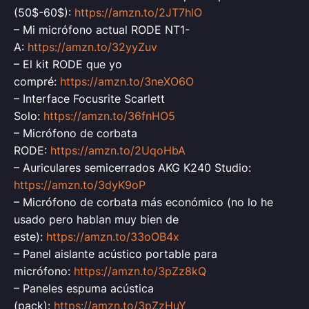
(50$-60$):
https://amzn.to/2JT7hlO
– Mi micrófono actual RODE NT1-
A:
https://amzn.to/32yyZuv
– El kit RODE que yo
compré:
https://amzn.to/3neXO6O
– Interface Focusrite Scarlett
Solo:
https://amzn.to/36fnHO5
– Micrófono de corbata
RODE:
https://amzn.to/2UqoHbA
– Auriculares semicerrados AKG K240 Studio:
https://amzn.to/3dyK9oP
– Micrófono de corbata más económico (no lo he
usado pero hablan muy bien de
este):
https://amzn.to/33oOB4x
– Panel aislante acústico portable para
micrófono:
https://amzn.to/3pZz8kQ
– Paneles espuma acústica
(pack):
https://amzn.to/3pZzHuY