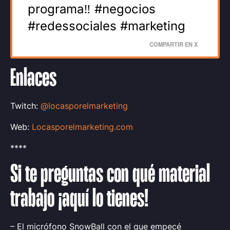
programa‼️ #negocios
#redessociales #marketing
COMPARTIR EN X
Enlaces
Twitch:
@locasporelmarketing
Web:
Locasporelmarketing.com
****
Si te preguntas con qué material
trabajo ¡aquí lo tienes!
– El micrófono SnowBall con el que empecé