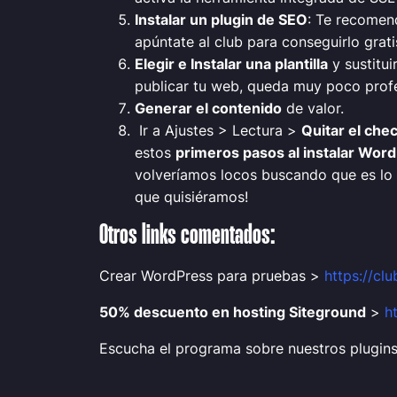
Instalar un plugin de SEO
: Te recomen
apúntate al club para conseguirlo grat
Elegir e Instalar una plantilla
y sustitui
publicar tu web, queda muy poco profes
Generar el contenido
de valor.
Ir a Ajustes > Lectura >
Quitar el che
estos
primeros pasos al instalar Wor
volveríamos locos buscando que es lo
que quisiéramos!
Otros links comentados:
Crear WordPress para pruebas >
https://cl
50% descuento en hosting Siteground
>
h
Escucha el programa sobre nuestros plugi