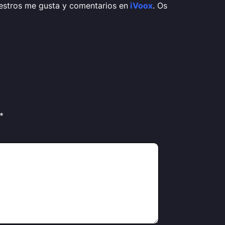
estros me gusta y comentarios en
iVoox
.
Os
*