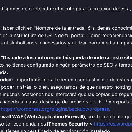
 dispones de contenido suficiente para la creación de esta
Hacer click en "Nombre de la entrada" ó si tienes conocim
ble" la estructura de URLs de tu portal. Como recomendac
 ni simbolismos innecesarios y utilizar barra media (-) par
en "Disuade a los motores de búsqueda de indexar este siti
o no tienes configurado ningún parámetro de SEO y tampo
ada.
uridad:
Importantísimo a tener en cuenta al inicio de estos
poder ir atrás, o bien, asegurarnos de que nuestro hostin
n muchas ocasiones nos interesará que las copias de seguri
ieres hacerlo a mano (descarga de archivos por FTP y expor
>
https://wordpress.org/plugins/backupwordpress/
rewall WAF (Web Application Firewall),
una herramienta q
aso te recomendamos
iThemes Security
>
https://es.wordp
si tienes un certificado de encriptación Instalado.