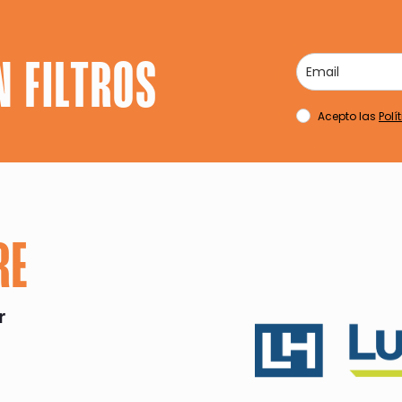
N FILTROS
Acepto las
Polí
RE
r