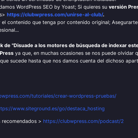
damos WordPress SEO by Yoast; Si quieres su
versión Pr
is>
https://clubwpress.com/unirse-al-club/
.
r el contenido que tenga por contenido original; Asegurar
ional...
ck de "Disuade a los motores de búsqueda de indexar este 
dPress
ya que, en muchas ocasiones se nos puede olvidar qu
 que sucede hasta que nos damos cuenta del dichoso apart
ubwpress.com/tutoriales/crear-wordpress-pruebas/
ttps://www.siteground.es/go/destaca_hosting
ns recomendados >
https://clubwpress.com/podcast/2