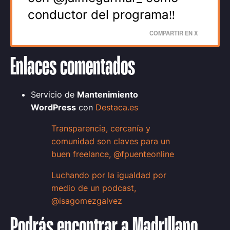
conductor del programa‼️
COMPARTIR EN X
Enlaces comentados
Servicio de
Mantenimiento
WordPress
con
Destaca.es
Transparencia, cercanía y
comunidad son claves para un
buen freelance, @fpuenteonline
Luchando por la igualdad por
medio de un podcast,
@isagomezgalvez
Podrás encontrar a Madrillano