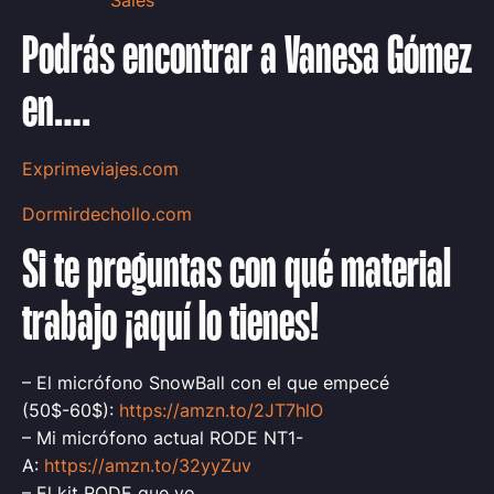
Podrás encontrar a Vanesa Gómez
en….
Exprimeviajes.com
Dormirdechollo.com
Si te preguntas con qué material
trabajo ¡aquí lo tienes!
– El micrófono SnowBall con el que empecé
(50$-60$):
https://amzn.to/2JT7hlO
– Mi micrófono actual RODE NT1-
A:
https://amzn.to/32yyZuv
– El kit RODE que yo