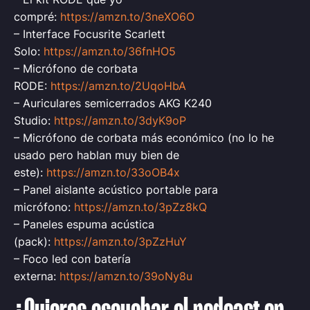
compré:
https://amzn.to/3neXO6O
– Interface Focusrite Scarlett
Solo:
https://amzn.to/36fnHO5
– Micrófono de corbata
RODE:
https://amzn.to/2UqoHbA
– Auriculares semicerrados AKG K240
Studio:
https://amzn.to/3dyK9oP
– Micrófono de corbata más económico (no lo he
usado pero hablan muy bien de
este):
https://amzn.to/33oOB4x
– Panel aislante acústico portable para
micrófono:
https://amzn.to/3pZz8kQ
– Paneles espuma acústica
(pack):
https://amzn.to/3pZzHuY
– Foco led con batería
externa:
https://amzn.to/39oNy8u