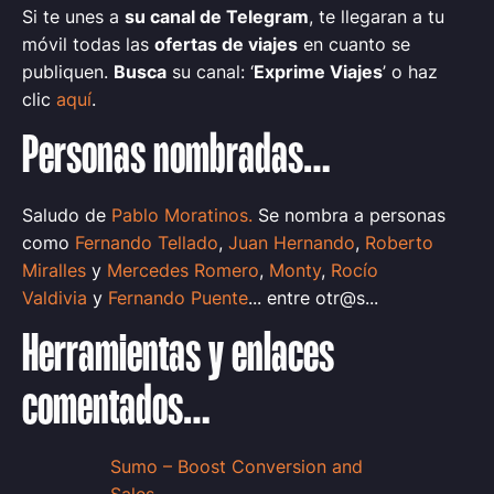
Si te unes a
su canal de Telegram
, te llegaran a tu
móvil todas las
ofertas de viajes
en cuanto se
publiquen.
Busca
su canal: ‘
Exprime Viajes
’ o haz
clic
aquí
.
Personas nombradas…
Saludo de
Pablo Moratinos.
Se nombra a personas
como
Fernando Tellado
,
Juan Hernando
,
Roberto
Miralles
y
Mercedes Romero
,
Monty
,
Rocío
Valdivia
y
Fernando Puente
... entre otr@s...
Herramientas y enlaces
comentados…
Sumo – Boost Conversion and
Sales