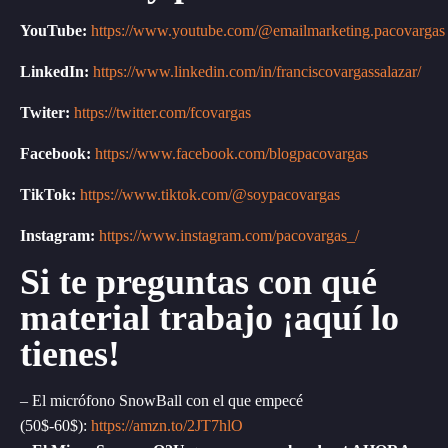
YouTube:
https://www.youtube.com/@emailmarketing.pacovargas
LinkedIn:
https://www.linkedin.com/in/franciscovargassalazar/
Twiter:
https://twitter.com/fcovargas
Facebook:
https://www.facebook.com/blogpacovargas
TikTok:
https://www.tiktok.com/@soypacovargas
Instagram:
https://www.instagram.com/pacovargas_/
Si te preguntas con qué
material trabajo ¡aquí lo
tienes!
– El micrófono SnowBall con el que empecé
(50$-60$):
https://amzn.to/2JT7hlO