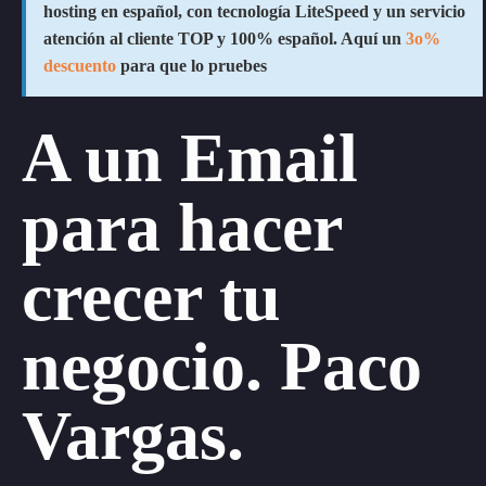
hosting en español, con tecnología LiteSpeed y un servicio
atención al cliente TOP y 100% español. Aquí un
3o%
descuento
para que lo pruebes
A un Email
para hacer
crecer tu
negocio. Paco
Vargas.