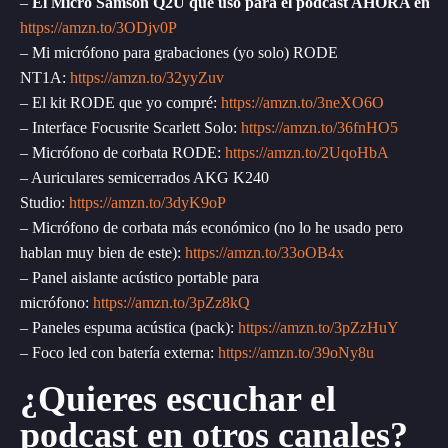
–
El Micro Samson Q2U que uso para el podcast AHORA en
https://amzn.to/3ODjv0P
– Mi micrófono para grabaciones (yo solo) RODE
NT1A:
https://amzn.to/32yyZuv
– El kit RODE que yo compré:
https://amzn.to/3neXO6O
– Interface Focusrite Scarlett Solo:
https://amzn.to/36fnHO5
– Micrófono de corbata RODE:
https://amzn.to/2UqoHbA
– Auriculares semicerrados AKG K240
Studio:
https://amzn.to/3dyK9oP
– Micrófono de corbata más económico (no lo he usado pero
hablan muy bien de este):
https://amzn.to/33oOB4x
– Panel aislante acústico portable para
micrófono:
https://amzn.to/3pZz8kQ
– Paneles espuma acústica (pack):
https://amzn.to/3pZzHuY
– Foco led con batería externa:
https://amzn.to/39oNy8u
¿Quieres escuchar el
podcast en otros canales?