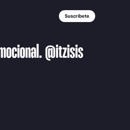
Suscríbete
emocional. @itzisis