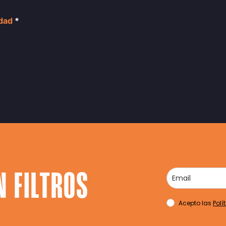
idad
*
N FILTROS
Acepto las
Polí