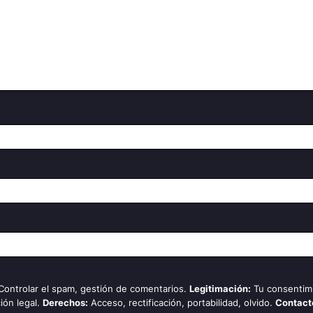
 Controlar el spam, gestión de comentarios.
Legitimación:
Tu consentim
ión legal.
Derechos:
Acceso, rectificación, portabilidad, olvido.
Contact