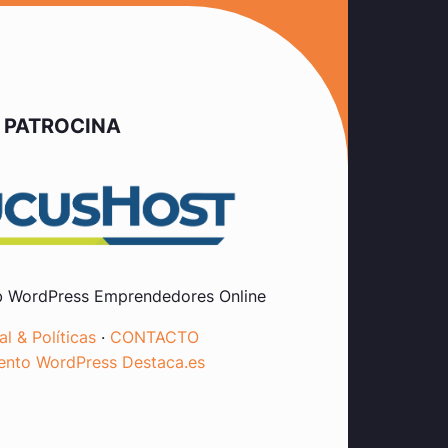
PATROCINA
 WordPress Emprendedores Online
l & Políticas
·
CONTACTO
ento WordPress Destaca.es