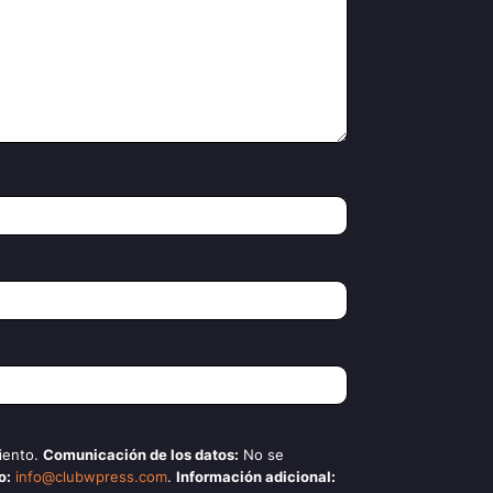
iento.
Comunicación de los datos:
No se
o:
info@clubwpress.com
.
Información adicional: