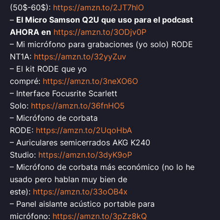
(50$-60$):
https://amzn.to/2JT7hlO
–
El Micro Samson Q2U que uso para el podcast
AHORA en
https://amzn.to/3ODjv0P
– Mi micrófono para grabaciones (yo solo) RODE
NT1A:
https://amzn.to/32yyZuv
– El kit RODE que yo
compré:
https://amzn.to/3neXO6O
– Interface Focusrite Scarlett
Solo:
https://amzn.to/36fnHO5
– Micrófono de corbata
RODE:
https://amzn.to/2UqoHbA
– Auriculares semicerrados AKG K240
Studio:
https://amzn.to/3dyK9oP
– Micrófono de corbata más económico (no lo he
usado pero hablan muy bien de
este):
https://amzn.to/33oOB4x
– Panel aislante acústico portable para
micrófono:
https://amzn.to/3pZz8kQ