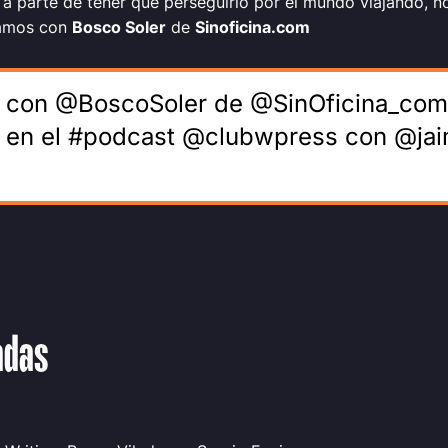
 a parte de tener que perseguirlo por el mundo viajando, 
lamos con
Bosco Soler
de
Sinoficina.com
o con @BoscoSoler de @SinOficina_com
" en el #podcast @clubwpress con @j
adas