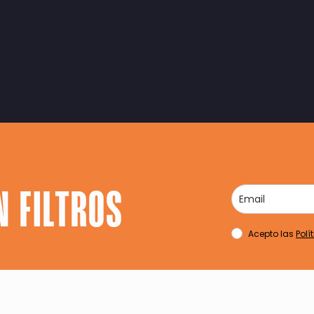
N FILTROS
Acepto las
Polí