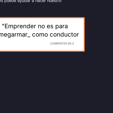
nos puede ayudar a hacer nuestro
 "Emprender no es para
aimegarmar_ como conductor
COMPARTIR EN X