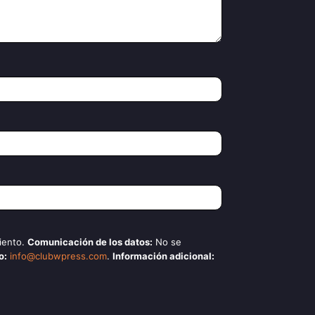
iento.
Comunicación de los datos:
No se
o:
info@clubwpress.com
.
Información adicional: