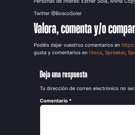
Personas de interés: Esther Solá, Anina Cop
Twitter @BoscoSoler
Valora, comenta y/o compa
Podéis dejar vuestros comentarios en
https
gusta y comentarios en
iVoox
,
Spreaker
,
Spo
Deja una respuesta
Tu dirección de correo electrónico no ser
Comentario
*