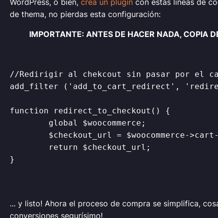
WordPress, o bien,
crea un plugin
con estas lineas de có
de thema, no pierdas esta configuración:
IMPORTANTE: ANTES DE HACER NADA, COPIA D
//Redirigir al chekcout sin pasar por el ca
add_filter ('add_to_cart_redirect', 'redire
function redirect_to_checkout() {

	global $woocommerce;

	$checkout_url = $woocommerce->cart->get_checkout_url();

	return $checkout_url;

}

... y listo! Ahora el proceso de compra se simplifica, co
conversiones segurísimo!