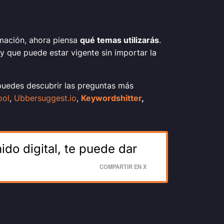
mación, ahora piensa
qué temas utilizarás
.
 que puede estar vigente sin importar la
puedes descubrir las preguntas más
ool
,
Ubbersuggest.io
,
Keywordshitter
,
do digital, te puede dar
COMPARTIR EN X