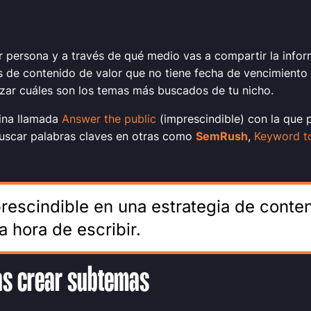
persona y a través de qué medio vas a compartir la infor
de contenido de valor que no tiene fecha de vencimiento y
izar cuáles son los temas más buscados de tu nicho.
gina llamada
Answer the public
(imprescindible) con la que 
 buscar palabras claves en otras como
SemRush
,
Keyword t
escindible en una estrategia de conteni
a hora de escribir.
as crear subtemas